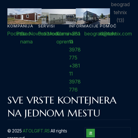
KOMPANIJA
SERVISI
INFORMACIJE
POMOĆ
Pocetna
Posao
O
Novosti
Proizvodi
Modularni
Komunalna
+381
beograd@tehnix.com
Kontakt
nama
oprema
11
3978
775
+381
11
3978
776
SVE VRSTE KONTEJNERA
NA JEDNOM MESTU
© 2025
ATOLGIFT.RS
All rights