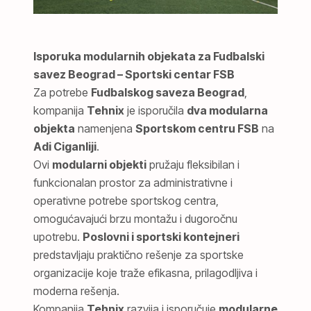
Isporuka modularnih objekata za Fudbalski
savez Beograd – Sportski centar FSB
Za potrebe
Fudbalskog saveza Beograd
,
kompanija
Tehnix
je isporučila
dva modularna
objekta
namenjena
Sportskom centru FSB
na
Adi Ciganliji
.
Ovi
modularni objekti
pružaju fleksibilan i
funkcionalan prostor za administrativne i
operativne potrebe sportskog centra,
omogućavajući brzu montažu i dugoročnu
upotrebu.
Poslovni i sportski kontejneri
predstavljaju praktično rešenje za sportske
organizacije koje traže efikasna, prilagodljiva i
moderna rešenja.
Kompanija
Tehnix
razvija i isporučuje
modularne