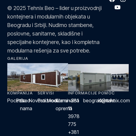
© 2025 Tehnix Beo – lider u proizvodnji
kontejnera i modularnih objekata u
Beogradu i Srbiji. Nudimo stambene,
poslovne, sanitarne, skladišne i
specijalne kontejnere, kao i kompletna
modularna rešenja za sve potrebe.
GALERIJA
KOMPANIJA
SERVISI
INFORMACIJE
POMOĆ
Pocetna
Posao
O
Novosti
Proizvodi
Modularni
Komunalna
+381
beograd@tehnix.com
Kontakt
nama
oprema
11
3978
775
+381