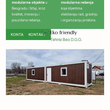
modularne objekte
u
modularna rešenja
Beogradu i Srbiji, kroz
koja klijentima
kvalitet, inovaciju i
olakšavaju rad, gradnju
pouzdana rešenja.
i organizaciju prostora.
Eko friendly
KONTAKT
KONTAKT
Tehnix Beo D.O.O.