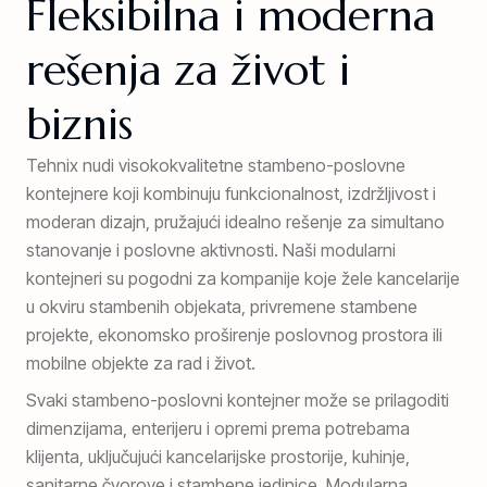
Fleksibilna i moderna
rešenja za život i
biznis
Tehnix nudi visokokvalitetne stambeno-poslovne
kontejnere koji kombinuju funkcionalnost, izdržljivost i
moderan dizajn, pružajući idealno rešenje za simultano
stanovanje i poslovne aktivnosti. Naši modularni
kontejneri su pogodni za kompanije koje žele kancelarije
u okviru stambenih objekata, privremene stambene
projekte, ekonomsko proširenje poslovnog prostora ili
mobilne objekte za rad i život.
Svaki stambeno-poslovni kontejner može se prilagoditi
dimenzijama, enterijeru i opremi prema potrebama
klijenta, uključujući kancelarijske prostorije, kuhinje,
sanitarne čvorove i stambene jedinice. Modularna