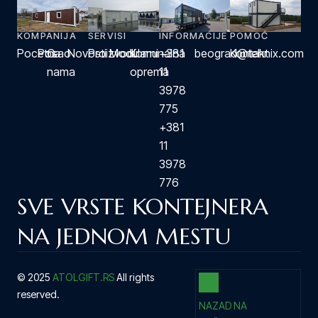
KOMPANIJA
SERVISI
INFORMACIJE
POMOĆ
Pocetna
Posao
O
Novosti
Proizvodi
Modularni
Komunalna
+381
beograd@tehnix.com
Kontakt
nama
oprema
11
3978
775
+381
11
3978
776
SVE VRSTE KONTEJNERA
NA JEDNOM MESTU
© 2025
ATOLGIFT.RS
All rights
reserved.
NAZAD NA