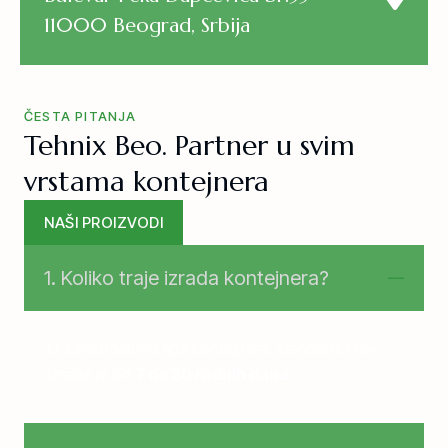
11000 Beograd, Srbija
ČESTA PITANJA
Tehnix Beo. Partner u svim
vrstama kontejnera
NAŠI PROIZVODI
1. Koliko traje izrada kontejnera?
U zavisnosti od tipa kontejnera, standardni rok
izrade je od
7 do 20 radnih dana
.