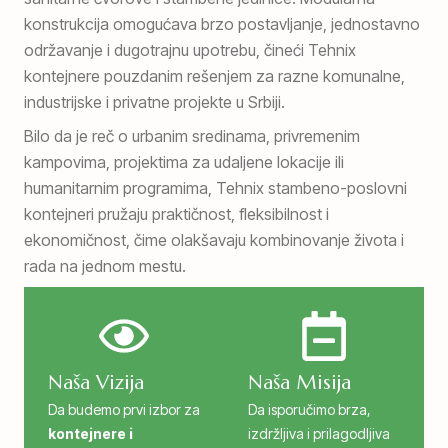
konstrukcija omogućava brzo postavljanje, jednostavno
održavanje i dugotrajnu upotrebu, čineći Tehnix
kontejnere pouzdanim rešenjem za razne komunalne,
industrijske i privatne projekte u Srbiji.
Bilo da je reč o urbanim sredinama, privremenim
kampovima, projektima za udaljene lokacije ili
humanitarnim programima, Tehnix stambeno-poslovni
kontejneri pružaju praktičnost, fleksibilnost i
ekonomičnost, čime olakšavaju kombinovanje života i
rada na jednom mestu.
Naša Vizija
Naša Misija
Da budemo prvi izbor za
Da isporučimo brza,
kontejnere i
izdržljiva i prilagodljiva