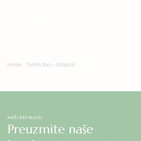
Tehnix Beo – Katalozi
Home
Tehnix Beo – Katalozi
NAŠI KATALOZI
Preuzmite naše