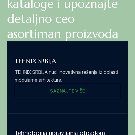
kataloge i upoznajte
detaljno ceo
asortiman proizvoda
TEHNIX SRBIJA
TEHNIX SRBIJA nudi inovativna rešenja iz oblasti
modularne arhitekture.
SAZNAJTE VIŠE
Tehnologija upravljanja otpadom