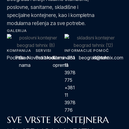
poslovne, sanitarne, skladišne i
specijalne kontejnere, kao i kompletna
modularna rešenja za sve potrebe.
GALERIJA
KOMPANIJA
SERVISI
INFORMACIJE
POMOĆ
Pocetna
Posao
O
Novosti
Proizvodi
Modularni
Komunalna
+381
beograd@tehnix.com
Kontakt
nama
oprema
11
3978
775
+381
11
3978
776
SVE VRSTE KONTEJNERA