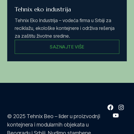
Tehnix eko industrija
Tehnix Eko Industrija – vodeća firma u Srbiji za
reciklažu, ekološke kontejnere i održiva rešenja
za zaštitu životne sredine.
SAZNAJTE VIŠE
© 2025 Tehnix Beo – lider u proizvodnji
kontejnera i modularnih objekata u
Beogradu i Srbiji. Nudimo stambene,