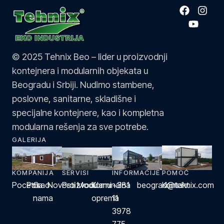
© 2025 Tehnix Beo – lider u proizvodnji
kontejnera i modularnih objekata u
Beogradu i Srbiji. Nudimo stambene,
poslovne, sanitarne, skladišne i
specijalne kontejnere, kao i kompletna
modularna rešenja za sve potrebe.
GALERIJA
KOMPANIJA
SERVISI
INFORMACIJE
POMOĆ
Pocetna
Posao
O
Novosti
Proizvodi
Modularni
Komunalna
+381
beograd@tehnix.com
Kontakt
nama
oprema
11
3978