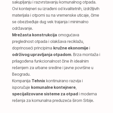
sakupljanju i razvrstavanju komunalnog otpada.
Ovi kontejneri su izrađeni od kvalitetnih, izdržljivih
materijala i otporni su na vremenske uticaje, čime
se obezbeđuje dug vek trajanja i minimalno
održavanje.
Mrežasta konstrukcija
omogućava
preglednost otpada i olakšava reciklažu,
doprinoseći principima
kružne ekonomije
i
održivog upravljanja otpadom
. Brza montaža i
prilagođena funkcionalnost čine ih idealnim
rešenjem za urbane sredine i javne površine u
Beogradu.
Kompanija
Tehnix
kontinuirano razvija i
isporučuje
komunalne kontejnere
,
specijalizovane sisteme za otpad
i moderna
rešenja za komunalna preduzeća širom Srbije.