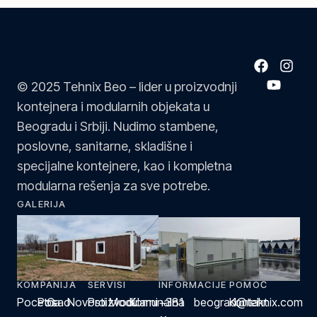
© 2025 Tehnix Beo – lider u proizvodnji
kontejnera i modularnih objekata u
Beogradu i Srbiji. Nudimo stambene,
poslovne, sanitarne, skladišne i
specijalne kontejnere, kao i kompletna
modularna rešenja za sve potrebe.
GALERIJA
KOMPANIJA
SERVISI
INFORMACIJE
POMOĆ
Pocetna
Posao
O
Novosti
Proizvodi
Modularni
Komunalna
+381
beograd@tehnix.com
Kontakt