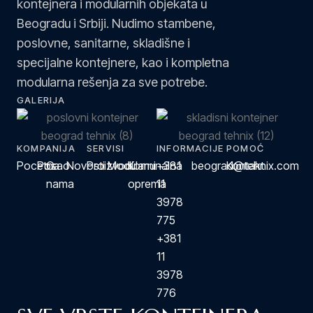
kontejnera i modularnih objekata u
Beogradu i Srbiji. Nudimo stambene,
poslovne, sanitarne, skladišne i
specijalne kontejnere, kao i kompletna
modularna rešenja za sve potrebe.
GALERIJA
KOMPANIJA
SERVISI
INFORMACIJE
POMOĆ
Pocetna
Posao
O
Novosti
Proizvodi
Modularni
Komunalna
+381
beograd@tehnix.com
Kontakt
nama
oprema
11
3978
775
+381
11
3978
776