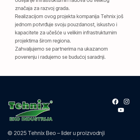
odvijanje infrastrukturnih radova od velikog
značaja za razvoj grada.
Realizacijom ovog projekta kompanija Tehnix još
jednom potvrđuje svoju pouzdanost, iskustvo i
kapacitete za učešće u velikim infrastrukturnim
projektima širom regiona.
Zahvaljujemo se partnerima na ukazanom
poverenju i radujemo se budućoj saradnji.
© 2025 Tehnix Beo – lider u proizvodnji