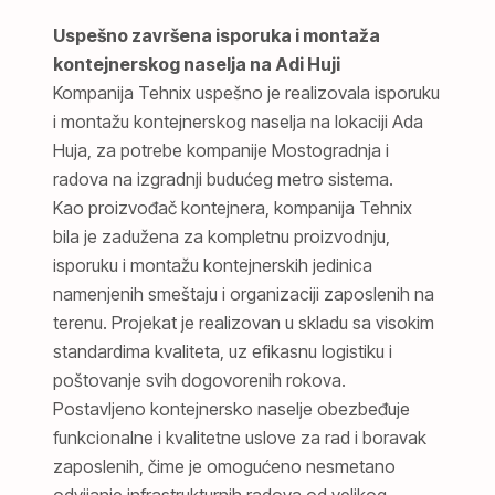
Uspešno završena isporuka i montaža
kontejnerskog naselja na Adi Huji
Kompanija
Tehnix
uspešno je realizovala isporuku
i montažu kontejnerskog naselja na lokaciji
Ada
Huja
, za potrebe kompanije
Mostogradnja
i
radova na izgradnji budućeg metro sistema.
Kao proizvođač kontejnera, kompanija Tehnix
bila je zadužena za kompletnu proizvodnju,
isporuku i montažu kontejnerskih jedinica
namenjenih smeštaju i organizaciji zaposlenih na
terenu. Projekat je realizovan u skladu sa visokim
standardima kvaliteta, uz efikasnu logistiku i
poštovanje svih dogovorenih rokova.
Postavljeno kontejnersko naselje obezbeđuje
funkcionalne i kvalitetne uslove za rad i boravak
zaposlenih, čime je omogućeno nesmetano